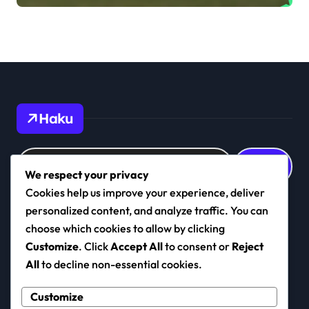
tehokkuus
Haku
Search
for:
We respect your privacy
Cookies help us improve your experience, deliver
personalized content, and analyze traffic. You can
choose which cookies to allow by clicking
premiumsport.fi
Customize
. Click
Accept All
to consent or
Reject
All
to decline non-essential cookies.
Customize