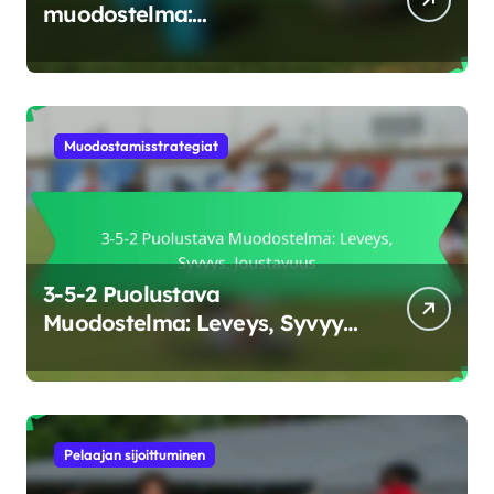
muodostelma:
Keskikenttävalta, Puolustava
peitto, Joustavuus
Muodostamisstrategiat
3-5-2 Puolustava
Muodostelma: Leveys, Syvyys,
Joustavuus
Pelaajan sijoittuminen