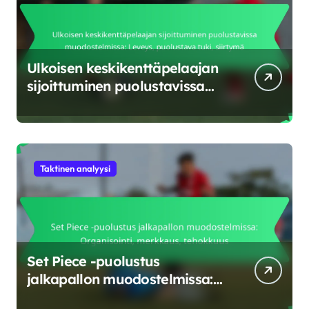
Ulkoisen keskikenttäpelaajan
sijoittuminen puolustavissa
muodostelmissa: Leveys,
puolustava tuki, siirtymä
Taktinen analyysi
Set Piece -puolustus
jalkapallon muodostelmissa:
Organisointi, merkkaus,