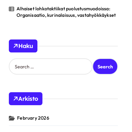
Alhaiset lohkotaktiikat puolustusmuodoissa:
Organisaatio, kurinalaisuus, vastahyökkäykset
Haku
S
e
a
r
c
h
Arkisto
f
o
r
February 2026
: