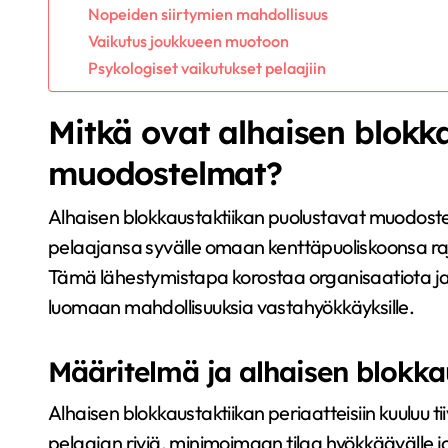
Nopeiden siirtymien mahdollisuus
Vaikutus joukkueen muotoon
Psykologiset vaikutukset pelaajiin
Mitkä ovat alhaisen blokk
muodostelmat?
Alhaisen blokkaustaktiikan puolustavat muodostel
pelaajansa syvälle omaan kenttäpuoliskoonsa ra
Tämä lähestymistapa korostaa organisaatiota ja 
luomaan mahdollisuuksia vastahyökkäyksille.
Määritelmä ja alhaisen blokka
Alhaisen blokkaustaktiikan periaatteisiin kuuluu tii
pelaajan riviä, minimoimaan tilaa hyökkäävälle 