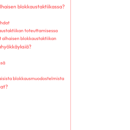
lhaisen blokkaustaktiikassa?
ohdat
ustaktiikan toteuttamisessa
t alhaisen blokkaustaktiikan
tahyökkäyksiä?
ssä
aisista blokkausmuodostelmista
tat?