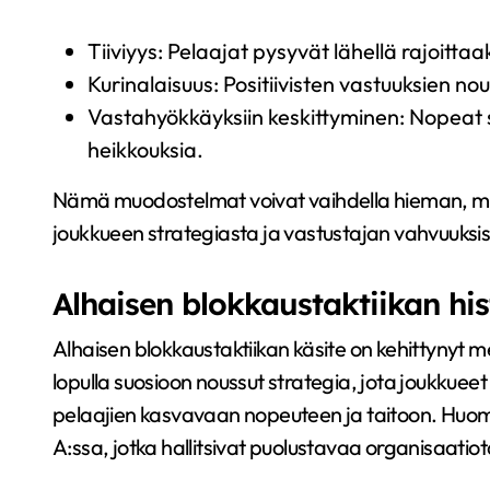
Tiiviyys: Pelaajat pysyvät lähellä rajoitta
Kurinalaisuus: Positiivisten vastuuksien no
Vastahyökkäyksiin keskittyminen: Nopeat
heikkouksia.
Nämä muodostelmat voivat vaihdella hieman, mutta
joukkueen strategiasta ja vastustajan vahvuuksis
Alhaisen blokkaustaktiikan hist
Alhaisen blokkaustaktiikan käsite on kehittynyt m
lopulla suosioon noussut strategia, jota joukku
pelaajien kasvavaan nopeuteen ja taitoon. Huomat
A:ssa, jotka hallitsivat puolustavaa organisaatiot