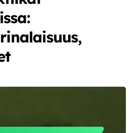
ssa:
rinalaisuus,
et