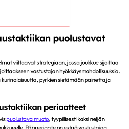
austaktiikan puolustavat
mat viittaavat strategiaan, jossa joukkue sijoittaa
joittaakseen vastustajan hyökkäysmahdollisuuksia.
kurinalaisuutta, pyrkien sietämään painetta ja
ustaktiikan periaatteet
vis
puolustava muoto
, tyypillisesti kaksi neljän
joukkueelle. Pääperiaate on estää vastustajaa