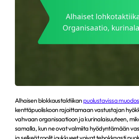
Alhaisen blokkaustaktiikan
puolustavissa muodos
kenttäpuoliskoon rajoittamaan vastustajan hyök
vahvaan organisaatioon ja kurinalaisuuteen, mi
samalla, kun ne ovat valmiita hyödyntämään vast
ja selkeät roolit joukkueet voivat tehokkaasti puo