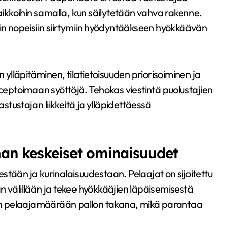
paikkoihin samalla, kun säilytetään vahva rakenne.
ein nopeisiin siirtymiin hyödyntääkseen hyökkäävän
n ylläpitäminen, tilatietoisuuden priorisoiminen ja
rceptoimaan syöttöjä. Tehokas viestintä puolustajien
tustajan liikkeitä ja ylläpidettäessä
an keskeiset ominaisuudet
stään ja kurinalaisuudestaan. Pelaajat on sijoitettu
n välillään ja tekee hyökkääjien läpäisemisestä
n pelaajamäärään pallon takana, mikä parantaa