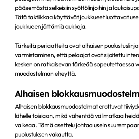
pääsemästä selkeisiin syöttölinjoihin ja laukaisu
Tätä taktiikkaa käyttävät joukkueet luottavat us
joukkueen jättämiä aukkoja.
Tärkeitä periaatteita ovat alhaisen puolustuslinja
varmistaminen, että pelaajat ovat sijoitettu inte
kesken on ratkaisevan tärkeää sopeutettaessa vas
muodostelman eheyttä.
Alhaisen blokkausmuodostelm
Alhaisen blokkausmuodostelmat erottuvat tiiviyde
lähelle toisiaan, mikä vähentää välimatkaa heidä
vaikeaa. Tämä asettelu johtaa usein suurempaa
puolustuksen vakautta.