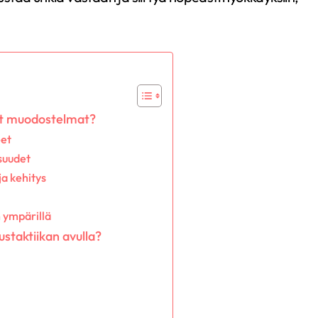
vat muodostelmat?
eet
suudet
ja kehitys
n ympärillä
staktiikan avulla?