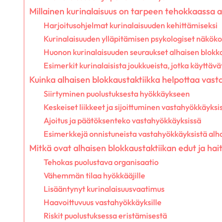
Millainen kurinalaisuus on tarpeen tehokkaassa a
Harjoitusohjelmat kurinalaisuuden kehittämiseksi
Kurinalaisuuden ylläpitämisen psykologiset näkök
Huonon kurinalaisuuden seuraukset alhaisen blokka
Esimerkit kurinalaisista joukkueista, jotka käyttävä
Kuinka alhaisen blokkaustaktiikka helpottaa vas
Siirtyminen puolustuksesta hyökkäykseen
Keskeiset liikkeet ja sijoittuminen vastahyökkäyksi
Ajoitus ja päätöksenteko vastahyökkäyksissä
Esimerkkejä onnistuneista vastahyökkäyksistä alh
Mitkä ovat alhaisen blokkaustaktiikan edut ja hai
Tehokas puolustava organisaatio
Vähemmän tilaa hyökkääjille
Lisääntynyt kurinalaisuusvaatimus
Haavoittuvuus vastahyökkäyksille
Riskit puolustuksessa eristämisestä