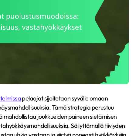
telmissa
pelaajat sijoitetaan syvälle omaan
käysmahdollisuuksia. Tämä strategia perustuu
kä mahdollistaa joukkueiden paineen sietämisen
ahyökkäysmahdollisuuksia. Säilyttämällä tiiviyden
lustaa uhkia vastaan ja siirtyä nopeasti hyökkäyksiin,