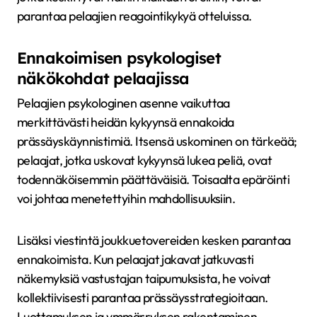
parantaa pelaajien reagointikykyä otteluissa.
Ennakoimisen psykologiset
näkökohdat pelaajissa
Pelaajien psykologinen asenne vaikuttaa
merkittävästi heidän kykyynsä ennakoida
prässäyskäynnistimiä. Itsensä uskominen on tärkeää;
pelaajat, jotka uskovat kykyynsä lukea peliä, ovat
todennäköisemmin päättäväisiä. Toisaalta epäröinti
voi johtaa menetettyihin mahdollisuuksiin.
Lisäksi viestintä joukkuetovereiden kesken parantaa
ennakoimista. Kun pelaajat jakavat jatkuvasti
näkemyksiä vastustajan taipumuksista, he voivat
kollektiivisesti parantaa prässäysstrategioitaan.
Luottamuksen ja ymmärryksen rakentaminen