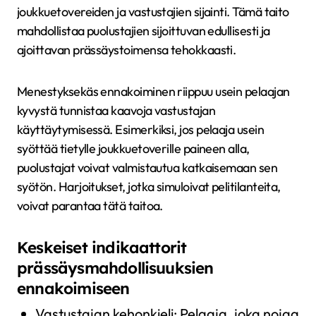
joukkuetovereiden ja vastustajien sijainti. Tämä taito
mahdollistaa puolustajien sijoittuvan edullisesti ja
ajoittavan prässäystoimensa tehokkaasti.
Menestyksekäs ennakoiminen riippuu usein pelaajan
kyvystä tunnistaa kaavoja vastustajan
käyttäytymisessä. Esimerkiksi, jos pelaaja usein
syöttää tietylle joukkuetoverille paineen alla,
puolustajat voivat valmistautua katkaisemaan sen
syötön. Harjoitukset, jotka simuloivat pelitilanteita,
voivat parantaa tätä taitoa.
Keskeiset indikaattorit
prässäysmahdollisuuksien
ennakoimiseen
Vastustajan kehonkieli: Pelaaja, joka nojaa