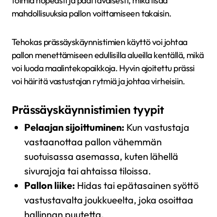
toimia nopeasti ja päättäväisesti, mikä lisää
mahdollisuuksia pallon voittamiseen takaisin.
Tehokas prässäyskäynnistimien käyttö voi johtaa
pallon menettämiseen edullisilla alueilla kentällä, mikä
voi luoda maalintekopaikkoja. Hyvin ajoitettu prässi
voi häiritä vastustajan rytmiä ja johtaa virheisiin.
Prässäyskäynnistimien tyypit
Pelaajan sijoittuminen:
Kun vastustaja
vastaanottaa pallon vähemmän
suotuisassa asemassa, kuten lähellä
sivurajoja tai ahtaissa tiloissa.
Pallon liike:
Hidas tai epätasainen syöttö
vastustavalta joukkueelta, joka osoittaa
hallinnan puutetta.