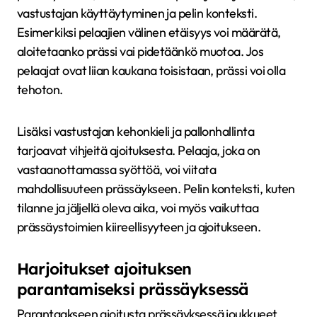
vastustajan käyttäytyminen ja pelin konteksti.
Esimerkiksi pelaajien välinen etäisyys voi määrätä,
aloitetaanko prässi vai pidetäänkö muotoa. Jos
pelaajat ovat liian kaukana toisistaan, prässi voi olla
tehoton.
Lisäksi vastustajan kehonkieli ja pallonhallinta
tarjoavat vihjeitä ajoituksesta. Pelaaja, joka on
vastaanottamassa syöttöä, voi viitata
mahdollisuuteen prässäykseen. Pelin konteksti, kuten
tilanne ja jäljellä oleva aika, voi myös vaikuttaa
prässäystoimien kiireellisyyteen ja ajoitukseen.
Harjoitukset ajoituksen
parantamiseksi prässäyksessä
Parantaakseen ajoitusta prässäyksessä joukkueet