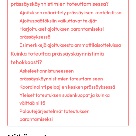
prässäyskäynnistimien toteuttamisessa?
Ajoituksen määrittely prässäyksen kontekstissa
Ajoituspäätöksiin vaikuttavat tekijät
Harjoitukset ajoituksen parantamiseksi
prässäyksessä
Esimerkkejä ajoituksesta ammattilaisotteluissa
Kuinka toteuttaa prässäyskäynnistimiä
tehokkaasti?
Askeleet onnistuneeseen
prässäyskäynnistimien toteuttamiseen
Koordinointi pelaajien kesken prässäyksessä
Yleiset toteutuksen sudenkuopat ja kuinka
välttää niitä
Palautejärjestelmät toteutuksen
parantamiseksi