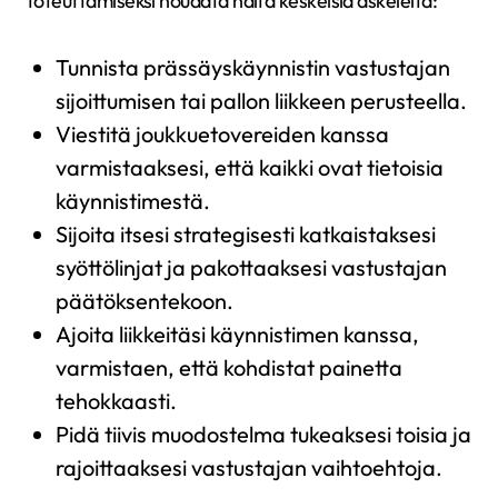
toteuttamiseksi noudata näitä keskeisiä askeleita:
Tunnista prässäyskäynnistin vastustajan
sijoittumisen tai pallon liikkeen perusteella.
Viestitä joukkuetovereiden kanssa
varmistaaksesi, että kaikki ovat tietoisia
käynnistimestä.
Sijoita itsesi strategisesti katkaistaksesi
syöttölinjat ja pakottaaksesi vastustajan
päätöksentekoon.
Ajoita liikkeitäsi käynnistimen kanssa,
varmistaen, että kohdistat painetta
tehokkaasti.
Pidä tiivis muodostelma tukeaksesi toisia ja
rajoittaaksesi vastustajan vaihtoehtoja.