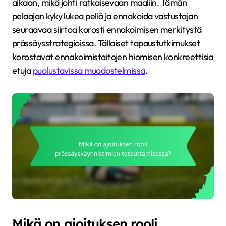
aikaan, mikä johti ratkaisevaan maaliin. Tämän
pelaajan kyky lukea peliä ja ennakoida vastustajan
seuraavaa siirtoa korosti ennakoimisen merkitystä
prässäysstrategioissa. Tällaiset tapaustutkimukset
korostavat ennakoimistaitojen hiomisen konkreettisia
etuja
puolustavissa muodostelmissa
.
Mikä on ajoituksen rooli