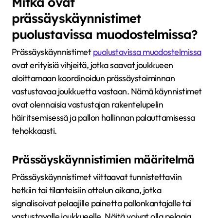
Mitkä ovat
prässäyskäynnistimet
puolustavissa muodostelmissa?
Prässäyskäynnistimet
puolustavissa muodostelmissa
ovat erityisiä vihjeitä, jotka saavat joukkueen
aloittamaan koordinoidun prässäystoiminnan
vastustavaa joukkuetta vastaan. Nämä käynnistimet
ovat olennaisia vastustajan rakentelupelin
häiritsemisessä ja pallon hallinnan palauttamisessa
tehokkaasti.
Prässäyskäynnistimien määritelmä
Prässäyskäynnistimet viittaavat tunnistettaviin
hetkiin tai tilanteisiin ottelun aikana, jotka
signalisoivat pelaajille painetta pallonkantajalle tai
vastustavalle joukkueelle. Näitä voivat olla pelaaja,