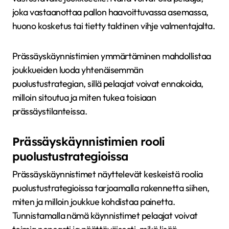
joka vastaanottaa pallon haavoittuvassa asemassa,
huono kosketus tai tietty taktinen vihje valmentajalta.
Prässäyskäynnistimien ymmärtäminen mahdollistaa
joukkueiden luoda yhtenäisemmän
puolustustrategian, sillä pelaajat voivat ennakoida,
milloin sitoutua ja miten tukea toisiaan
prässäystilanteissa.
Prässäyskäynnistimien rooli
puolustustrategioissa
Prässäyskäynnistimet näyttelevät keskeistä roolia
puolustustrategioissa tarjoamalla rakennetta siihen,
miten ja milloin joukkue kohdistaa painetta.
Tunnistamalla nämä käynnistimet pelaajat voivat