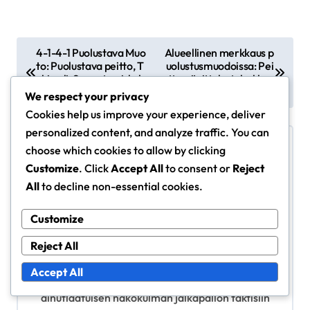
P
4-1-4-1 Puolustava Muo
Alueellinen merkkaus p
to: Puolustava peitto, T
uolustusmuodoissa: Pei
o
uki peli, Sopeutumiskyk
tto, sijoittelu, tehokkuu
s
y
s
We respect your privacy
t
Cookies help us improve your experience, deliver
personalized content, and analyze traffic. You can
n
choose which cookies to allow by clicking
a
Customize
. Click
Accept All
to consent or
Reject
v
All
to decline non-essential cookies.
By
Marcus Hale
i
Customize
Intohimoinen jalkapalloanalyytikko, Marcus Hale
g
on viettänyt yli vuosikymmenen tutkien
Reject All
a
puolustavia muodostelmia kauniissa pelissä.
Accept All
t
Urheilutieteen ja valmennuksen taustalla hän tuo
i
ainutlaatuisen näkökulman jalkapallon taktisiin