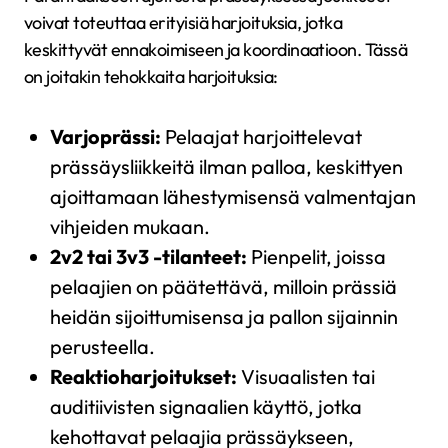
voivat toteuttaa erityisiä harjoituksia, jotka
keskittyvät ennakoimiseen ja koordinaatioon. Tässä
on joitakin tehokkaita harjoituksia:
Varjoprässi:
Pelaajat harjoittelevat
prässäysliikkeitä ilman palloa, keskittyen
ajoittamaan lähestymisensä valmentajan
vihjeiden mukaan.
2v2 tai 3v3 -tilanteet:
Pienpelit, joissa
pelaajien on päätettävä, milloin prässiä
heidän sijoittumisensa ja pallon sijainnin
perusteella.
Reaktioharjoitukset:
Visuaalisten tai
auditiivisten signaalien käyttö, jotka
kehottavat pelaajia prässäykseen,