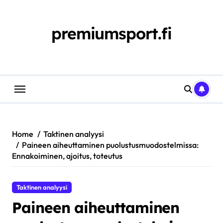
Skip
to
content
premiumsport.fi
Home
Taktinen analyysi
Paineen aiheuttaminen puolustusmuodostelmissa:
Ennakoiminen, ajoitus, toteutus
Taktinen analyysi
Paineen aiheuttaminen