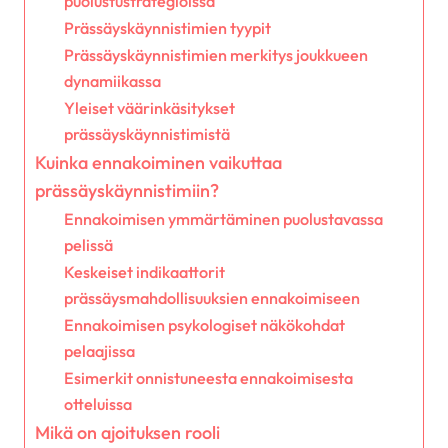
puolustustrategioissa
Prässäyskäynnistimien tyypit
Prässäyskäynnistimien merkitys joukkueen
dynamiikassa
Yleiset väärinkäsitykset
prässäyskäynnistimistä
Kuinka ennakoiminen vaikuttaa
prässäyskäynnistimiin?
Ennakoimisen ymmärtäminen puolustavassa
pelissä
Keskeiset indikaattorit
prässäysmahdollisuuksien ennakoimiseen
Ennakoimisen psykologiset näkökohdat
pelaajissa
Esimerkit onnistuneesta ennakoimisesta
otteluissa
Mikä on ajoituksen rooli