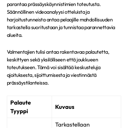
parantaa prässäyskäynnistimien toteutusta.
Säännöllinen videoanalyysi otteluista ja
harjoitustunneista antaa pelaajille mahdollisuuden
tarkastella suoritustaan ja tunnistaa parannettavia
alueita.
Valmentajien tulisi antaa rakentavaa palautetta,
keskittyen sekä yksilölliseen että joukkueen
toteutukseen. Tämä voi sisältää keskusteluja
ajoituksesta, sijoittumisesta ja viestinnästä
prässäystilanteissa.
Palaute
Kuvaus
Tyyppi
Tarkastellaan