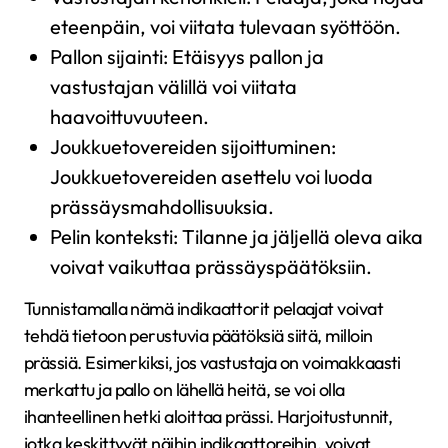
eteenpäin, voi viitata tulevaan syöttöön.
Pallon sijainti: Etäisyys pallon ja
vastustajan välillä voi viitata
haavoittuvuuteen.
Joukkuetovereiden sijoittuminen:
Joukkuetovereiden asettelu voi luoda
prässäysmahdollisuuksia.
Pelin konteksti: Tilanne ja jäljellä oleva aika
voivat vaikuttaa prässäyspäätöksiin.
Tunnistamalla nämä indikaattorit pelaajat voivat
tehdä tietoon perustuvia päätöksiä siitä, milloin
prässiä. Esimerkiksi, jos vastustaja on voimakkaasti
merkattu ja pallo on lähellä heitä, se voi olla
ihanteellinen hetki aloittaa prässi. Harjoitustunnit,
jotka keskittyvät näihin indikaattoreihin, voivat