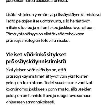
päätöksentekoa puolustustoimissa.
Lisäksi yhteinen ymmärrys prässäyskäynnistimistä voi
lisätä pelaajien itseluottamusta, sillä he tietävät,
milloin sitoutua ja miten tukea joukkuetovereitaan.
Tämä yhtenäisyys on elintärkeää tehokkaan
prässäysstrategian toteuttamiseksi.
Yleiset väärinkäsitykset
prässäyskäynnistimistä
Yksi yleinen väärinkäsitys on, että
prässäyskäynnistimet liittyvät vain yksittäisten
pelaajien toimintaan. Todellisuudessa ne vaativat
koordinoitua joukkueen ponnistusta, sillä useiden
pelaajien on tunnistettava ja reagoitava samaan
vihjeeseen samanaikaisesti.