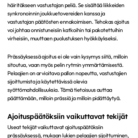
häiritäkseen vastustajan peliä. Se sisältää liikkeiden
synkronoinnin joukkuetovereiden kanssa ja
vastustajan päätösten ennakoimisen. Tehokas ajoitus
voi johtaa onnistuneisiin katkoihin tai pakotettuihin
virheisiin, muuttaen puolustuksen hyökkäykseksi.
Prässäyksessä ajoitus ei ole vain kysymys siitä, milloin
sitoutua, vaan myös pelin rytmin ymmärtämisestä.
Pelaajien on arvioitava pallon nopeutta, vastustajien
sijoittumista ja käytettävissä olevia
syöttömahdollisuuksia. Tämä tietoisuus auttaa
päättämään, milloin prässiä ja milloin pidättäytyä.
Ajoituspäätöksiin vaikuttavat tekijät
Useat tekijät vaikuttavat ajoituspäätöksiin
prässäyksessä, mukaan lukien pelaajien sijoittuminen,