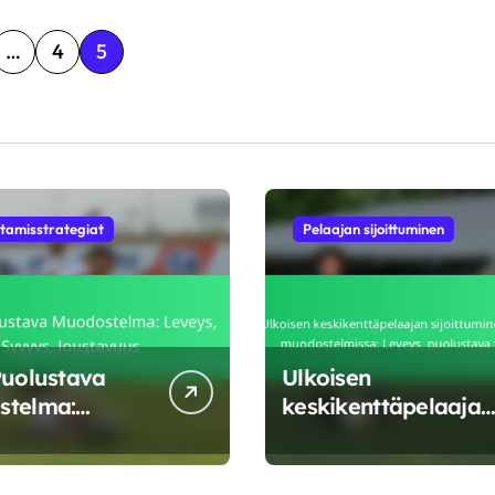
…
4
5
tamisstrategiat
Pelaajan sijoittuminen
Puolustava
Ulkoisen
stelma:
keskikenttäpelaajan
, Syvyys,
sijoittuminen
avuus
puolustavissa
muodostelmissa: