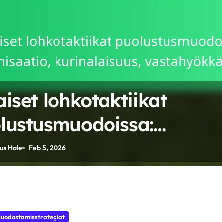
aiset lohkotaktiikat
lustusmuodoissa:
anisaatio, kurinalaisuus,
us Hale
Feb 5, 2026
tahyökkäykset
uodostamisstrategiat