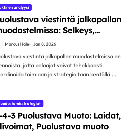
aktinen analyysi
uolustava viestintä jalkapallon
uodostelmissa: Selkeys,
ehokkuus, Tuki
Marcus Hale
Jan 8, 2026
ennaista, jotta pelaajat voivat tehokkaasti
ordinoida toimiaan ja strategioitaan kentällä....
uodostamisstrategiat
-4-3 Puolustava Muoto: Laidat,
livoimat, Puolustava muoto