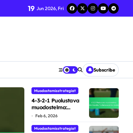
19
Jun 2026, Fri
Subscribe
Muodostamisstrategiat
Muodostamisstrategiat
4-3-2-1 Puolustava
muodostelma:
Keskikenttävalta,
Feb 6, 2026
Puolustava peitto,
Joustavuus
Muodostamisstrategiat