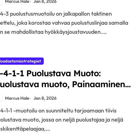
Marcus Hale
Jan 8, 2026
ettelu, joka korostaa vahvaa puolustuslinjaa samalla
n se mahdollistaa hyökkäysjoustavuuden....
uodostamisstrategiat
-4-1-1 Puolustava Muoto:
uolustava muoto, Painaaminen,
iirtymät
Marcus Hale
Jan 8, 2026
olustava muoto, jossa on neljä puolustajaa ja neljä
skikenttäpelaajaa,...