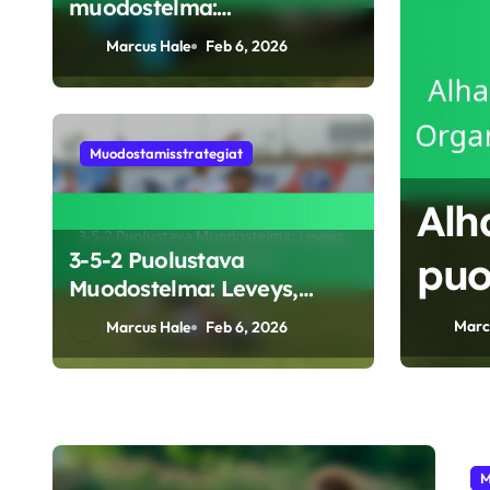
muodostelma:
Keskikenttävalta,
Marcus Hale
Feb 6, 2026
Puolustava peitto,
Joustavuus
Muodostamisstrategiat
lustus jalkapallon
Alh
3-5-2 Puolustava
a: Organisointi,
puo
Muodostelma: Leveys,
hokkuus
Org
Syvyys, Joustavuus
Marc
Marcus Hale
Feb 6, 2026
vas
M