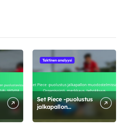
Taktinen analyysi
Set Piece -puolustus
jalkapallon
muodostelmissa:
Organisointi,
merkkaus,