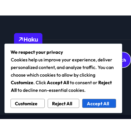
a
t
i
o
Haku
n
We respect your privacy
Search
Cookies help us improve your experience, deliver
for:
personalized content, and analyze traffic. You can
choose which cookies to allow by clicking
Customize
. Click
Accept All
to consent or
Reject
premiumsport.fi
All
to decline non-essential cookies.
Customize
Reject All
Accept All
Copyright © All rights reserved
|
Newspaperup
by
Them