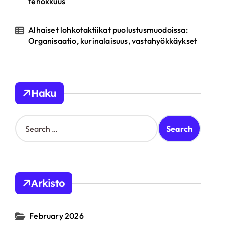
tehokkuus
Alhaiset lohkotaktiikat puolustusmuodoissa:
Organisaatio, kurinalaisuus, vastahyökkäykset
Haku
S
e
a
r
c
h
Arkisto
f
o
r
February 2026
: