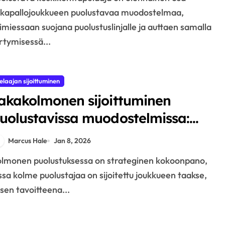
lkapallojoukkueen puolustavaa muodostelmaa,
imiessaan suojana puolustuslinjalle ja auttaen samalla
irtymisessä...
elaajan sijoittuminen
akakolmonen sijoittuminen
uolustavissa muodostelmissa:
iestintä, peitto, tuki
Marcus Hale
Jan 8, 2026
ssa kolme puolustajaa on sijoitettu joukkueen taakse,
 sen tavoitteena...