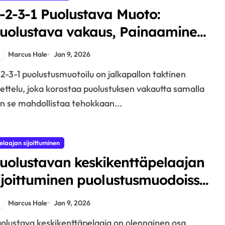
-2-3-1 Puolustava Muoto:
uolustava vakaus, Painaaminen,
uki
Marcus Hale
Jan 9, 2026
ettelu, joka korostaa puolustuksen vakautta samalla
n se mahdollistaa tehokkaan...
elaajan sijoittuminen
uolustavan keskikenttäpelaajan
ijoittuminen puolustusmuodoissa:
eitto, Keskeytys, Tuki
Marcus Hale
Jan 9, 2026