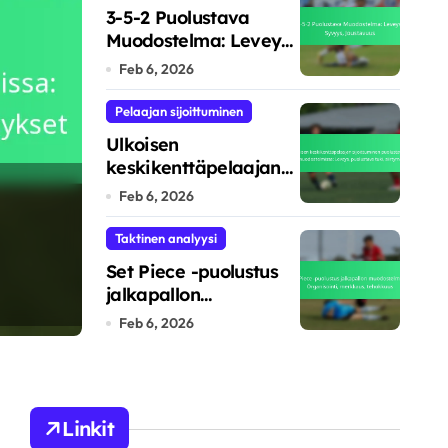
3-5-2 Puolustava
Muodostelma: Leveys,
Syvyys, Joustavuus
Feb 6, 2026
Pelaajan sijoittuminen
Ulkoisen
keskikenttäpelaajan
4-3-2-1 Puolustav
sijoittuminen
Feb 6, 2026
puolustavissa
muodostelmissa:
muodostelma: Kesk
Taktinen analyysi
Leveys, puolustava
Set Piece -puolustus
tuki, siirtymä
Puolustava peitto
jalkapallon
Marcus Hale
Feb 6, 2026
muodostelmissa:
Feb 6, 2026
Organisointi,
merkkaus, tehokkuus
Linkit