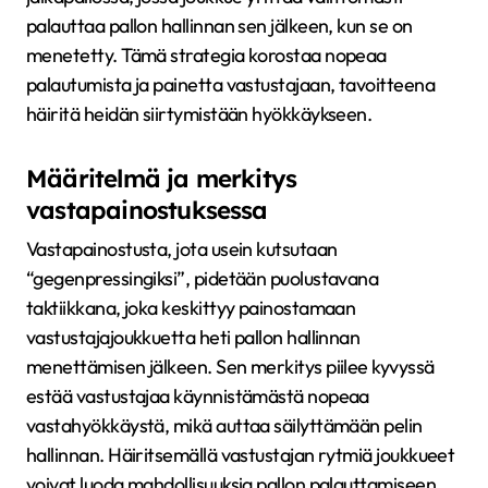
palauttaa pallon hallinnan sen jälkeen, kun se on
menetetty. Tämä strategia korostaa nopeaa
palautumista ja painetta vastustajaan, tavoitteena
häiritä heidän siirtymistään hyökkäykseen.
Määritelmä ja merkitys
vastapainostuksessa
Vastapainostusta, jota usein kutsutaan
“gegenpressingiksi”, pidetään puolustavana
taktiikkana, joka keskittyy painostamaan
vastustajajoukkuetta heti pallon hallinnan
menettämisen jälkeen. Sen merkitys piilee kyvyssä
estää vastustajaa käynnistämästä nopeaa
vastahyökkäystä, mikä auttaa säilyttämään pelin
hallinnan. Häiritsemällä vastustajan rytmiä joukkueet
voivat luoda mahdollisuuksia pallon palauttamiseen