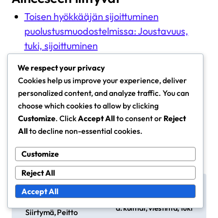
Toisen hyökkääjän sijoittuminen
puolustusmuodostelmissa: Joustavuus,
tuki, sijoittuminen
3-5-2 Puolustava Muodostelma: Leveys,
We respect your privacy
Syvyys, Joustavuus
Cookies help us improve your experience, deliver
5-2-3 Puolustusmuoto: Puolustuksen
personalized content, and analyze traffic. You can
vakaus, Vastahyökkäykset, Asettelu
choose which cookies to allow by clicking
Customize
. Click
Accept All
to consent or
Reject
All
to decline non-essential cookies.
Customize
Reject All
P
Box-To-Box Keskikentt
Maalivahdin sijoittumin
Accept All
äpelaajan Asettelu Puo
o
en puolustusmuodoiss
lustusmuodoissa: Tuki,
a: kulmat, viestintä, tuki
s
Siirtymä, Peitto