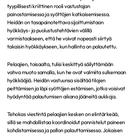
tyypillisesti kriittinen rooli vastustajan
painostamisessa ja syöttöjen katkaisemisessa.
Heidän on tasapainotettava sijoittumistaan
hyökkäys- ja puolustustehtävien välillä
varmistaakseen, että he voivat nopeasti siirtyä
takaisin hyökkäykseen, kun hallinta on palautettu.
Pelaajien, toisaalta, tulisi keskittyä säilyttämään
vahva muoto samalla, kun he ovat valmiita sulkemaan
hyökkääjiä. Heidän vastuunsa sisältää tilojen
peittämisen ja läpi syöttöjen estämisen, jotka voisivat
hyödyntää palautumisen aikana jääneitä aukkoja.
Tehokas viestintä pelaajien kesken on elintärkeää,
sillä se mahdollistaa koordinoidut ponnistelut paineen
kohdistamisessa ja pallon palauttamisessa. Jokaisen