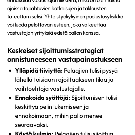
ennakoida vastustajan liikkeitä, mikä on olennaista
ajoissa tapahtuvien katkaisujen ja taklausten
toteuttamiseksi. Yhteistyökykyinen puolustusyksikkö
voi luoda pelottavan esteen, joka vaikeuttaa
vastustajan yrityksiä edetä pallon kanssa.
Keskeiset sijoittumisstrategiat
onnistuneeseen vastapainostukseen
Ylläpidä tiiviyttä:
Pelaajien tulisi pysyä
lähellä toisiaan rajoittaakseen tilaa ja
vaihtoehtoja vastustajalle.
Ennakoida syöttöjä:
Sijoittumisen tulisi
keskittyä pelin lukemiseen ja
ennakoimaan, mihin pallo menee
seuraavaksi.
Käytä kulmia:
Pelaajien tulisi sijoittua