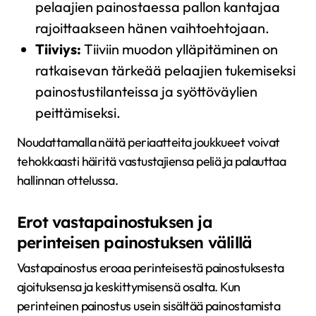
pelaajien painostaessa pallon kantajaa
rajoittaakseen hänen vaihtoehtojaan.
Tiiviys:
Tiiviin muodon ylläpitäminen on
ratkaisevan tärkeää pelaajien tukemiseksi
painostustilanteissa ja syöttöväylien
peittämiseksi.
Noudattamalla näitä periaatteita joukkueet voivat
tehokkaasti häiritä vastustajiensa peliä ja palauttaa
hallinnan ottelussa.
Erot vastapainostuksen ja
perinteisen painostuksen välillä
Vastapainostus eroaa perinteisestä painostuksesta
ajoituksensa ja keskittymisensä osalta. Kun
perinteinen painostus usein sisältää painostamista