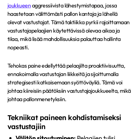
joukkueen
aggressiivista lähestymistapaa, jossa
haastetaan välittömästi pallon kantaja ja lähellä
olevat vastustajat. Tämä taktiikka pyrkii rajoittamaan
vastustajapelaajien käytettävissä olevaa aikaa ja
tilaa, mikä lisää mahdollisuuksia palauttaa hallinta
nopeasti.
Tehokas paine edellyttää pelaajilta proaktiivisuutta,
ennakoimalla vastustajan liikkeitä ja sijoittumalla
strategisesti katkaisemaan syöttöväyliä. Tämä voi
johtaa kiireisiin päätöksiin vastustajajoukkueelta, mikä
johtaa pallonmenetyksiin.
Tekniikat paineen kohdistamiseksi
vastustajiin
Välitön sitoutuminen:
Pelaajien tulisi