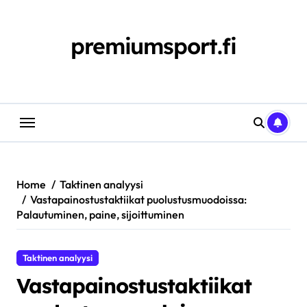
Skip
to
content
premiumsport.fi
Home
Taktinen analyysi
Vastapainostustaktiikat puolustusmuodoissa:
Palautuminen, paine, sijoittuminen
Taktinen analyysi
Vastapainostustaktiikat