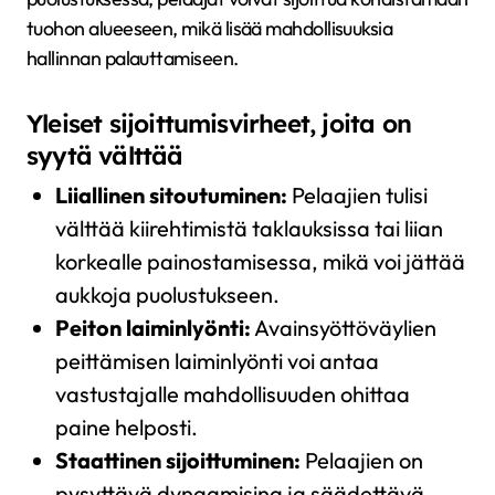
tuohon alueeseen, mikä lisää mahdollisuuksia
hallinnan palauttamiseen.
Yleiset sijoittumisvirheet, joita on
syytä välttää
Liiallinen sitoutuminen:
Pelaajien tulisi
välttää kiirehtimistä taklauksissa tai liian
korkealle painostamisessa, mikä voi jättää
aukkoja puolustukseen.
Peiton laiminlyönti:
Avainsyöttöväylien
peittämisen laiminlyönti voi antaa
vastustajalle mahdollisuuden ohittaa
paine helposti.
Staattinen sijoittuminen:
Pelaajien on
pysyttävä dynaamisina ja säädettävä