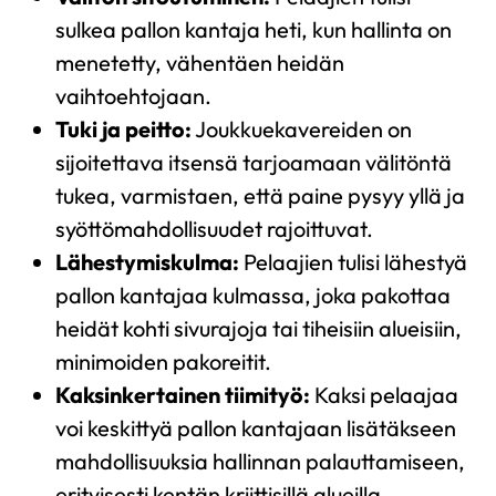
sulkea pallon kantaja heti, kun hallinta on
menetetty, vähentäen heidän
vaihtoehtojaan.
Tuki ja peitto:
Joukkuekavereiden on
sijoitettava itsensä tarjoamaan välitöntä
tukea, varmistaen, että paine pysyy yllä ja
syöttömahdollisuudet rajoittuvat.
Lähestymiskulma:
Pelaajien tulisi lähestyä
pallon kantajaa kulmassa, joka pakottaa
heidät kohti sivurajoja tai tiheisiin alueisiin,
minimoiden pakoreitit.
Kaksinkertainen tiimityö:
Kaksi pelaajaa
voi keskittyä pallon kantajaan lisätäkseen
mahdollisuuksia hallinnan palauttamiseen,
erityisesti kentän kriittisillä alueilla.