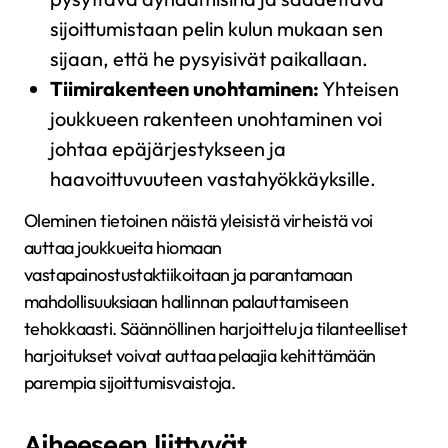
sijoittumistaan pelin kulun mukaan sen
sijaan, että he pysyisivät paikallaan.
Tiimirakenteen unohtaminen:
Yhteisen
joukkueen rakenteen unohtaminen voi
johtaa epäjärjestykseen ja
haavoittuvuuteen vastahyökkäyksille.
Oleminen tietoinen näistä yleisistä virheistä voi
auttaa joukkueita hiomaan
vastapainostustaktiikoitaan ja parantamaan
mahdollisuuksiaan hallinnan palauttamiseen
tehokkaasti. Säännöllinen harjoittelu ja tilanteelliset
harjoitukset voivat auttaa pelaajia kehittämään
parempia sijoittumisvaistoja.
Aiheeseen liittyvät