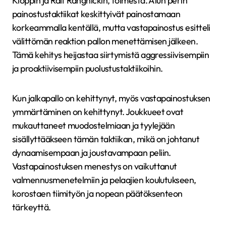
Kloppin ja Ralf Rangnickin, toimesta. Alun perin
painostustaktiikat keskittyivät painostamaan
korkeammalla kentällä, mutta vastapainostus esitteli
välittömän reaktion pallon menettämisen jälkeen.
Tämä kehitys heijastaa siirtymistä aggressiivisempiin
ja proaktiivisempiin puolustustaktiikoihin.
Kun jalkapallo on kehittynyt, myös vastapainostuksen
ymmärtäminen on kehittynyt. Joukkueet ovat
mukauttaneet muodostelmiaan ja tyylejään
sisällyttääkseen tämän taktiikan, mikä on johtanut
dynaamisempaan ja joustavampaan peliin.
Vastapainostuksen menestys on vaikuttanut
valmennusmenetelmiin ja pelaajien koulutukseen,
korostaen tiimityön ja nopean päätöksenteon
tärkeyttä.