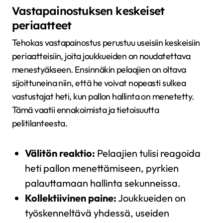
Vastapainostuksen keskeiset
periaatteet
Tehokas vastapainostus perustuu useisiin keskeisiin
periaatteisiin, joita joukkueiden on noudatettava
menestyäkseen. Ensinnäkin pelaajien on oltava
sijoittuneina niin, että he voivat nopeasti sulkea
vastustajat heti, kun pallon hallinta on menetetty.
Tämä vaatii ennakoimista ja tietoisuutta
pelitilanteesta.
Välitön reaktio:
Pelaajien tulisi reagoida
heti pallon menettämiseen, pyrkien
palauttamaan hallinta sekunneissa.
Kollektiivinen paine:
Joukkueiden on
työskenneltävä yhdessä, useiden