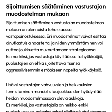
Sijoittumisen säätäminen vastustajan
muodostelman mukaan
Sijoittumisen säätäminen vastustajan muodostelman
mukaan on olennaista tehokkaassa
vastapainostuksessa. Eri muodostelmat voivat esittää
ainutlaatuisia haasteita, ja niiden ymmärtäminen voi
auttaa joukkuetta mukauttamaan strategiaansa.
Esimerkiksi, jos vastustaja käyttää useita hyökkääjiä,
puolustajien on ehkä sijoitettava itsensä
aggressiivisemmin estääkseen nopeita hyökkäyksiä.
Lisäksi vastustajan vahvuuksien ja heikkouksien
tunnistaminen mahdollistaa joukkueiden hyödyntää
heidän muodostelmassaan olevia aukkoja.
Esimerkiksi, jos vastustajalla on heikko lenkki
puolustuksessa, pelaajat voivat sijoittua kohdistamaan