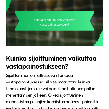
Kuinka sijoittuminen vaikuttaa
vastapainostukseen?
Sijoittuminen on ratkaisevan tärkeää
vastapainostuksessa, sillä se määrittää, kuinka
tehokkaasti joukkue voi palauttaa hallinnan pallon
menettämisen jälkeen. Oikea sijoittuminen
mahdollistaa pelaajien kohdistaa nopeasti painetta
vastustajiin, häiritä heidän peliään ja palauttaa pallo