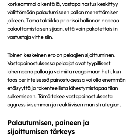
korkeammalla kentällä, vastapainostus keskittyy
välittömään palautumiseen pallon menettämisen
jälkeen. Tämä taktiikka priorisoi hallinnan nopeaa
palauttamista sen sijaan, että vain pakotettaisiin
vastustaja virheisiin.
Toinen keskeinen ero on pelaajien sijoittuminen.
Vastapainostuksessa pelaajat ovat tyypillisesti
lähempänä palloa ja valmiita reagoimaan heti, kun
taas perinteisessä painostuksessa voi olla enemmän
etäisyyttä ja rakenteellista lähestymistapaa tilan
sulkemiseen. Tämä tekee vastapainostuksesta
aggressiivisemman ja reaktiivisemman strategian.
Palautumisen, paineen ja
sijoittumisen tärkeys