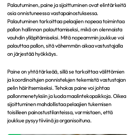
Palautuminen, paine ja sijoittuminen ovat elintärkeitä
osia onnistuneessa vastapainostuksessa.
Palautuminen tarkoittaa pelaajien nopeaa toimintaa
pallon hallinnan palauttamiseksi, mikä on olennaista
vauhdin ylläpitämiseksi. Mitä nopeammin joukkue voi
palauttaa pallon, sitä vähemmän aikaa vastustajalla
on järjestää hyökkäys.
Paine on yhtä tärkeää, sillä se tarkoittaa välittömien
ja koordinoitujen ponnistelujen tekemistä vastustajan
pelin häiritsemiseksi. Tehokas paine voi johtaa
pallonmenetyksiin ja luoda maalintekopaikkoja. Oikea
sijoittuminen mahdollistaa pelaajien tukemisen
toisilleen painostustilanteissa, varmistaen, että
joukkue pysyy tiiviinä ja organisoituna.