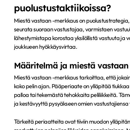
puolustustaktiikoissa?
Miestä vastaan -merkkaus on puolustustrategia, 
seurata suoraan vastustajaa, varmistaen vastuul
lähestymistapa korostaa yksilöllistä vastuuta ja 
joukkueen hyökkäysvirtaa.
Määritelmä ja miestä vastaan
Miestä vastaan -merkkaus tarkoittaa, että jokainen
koko pelin ajan. Pääperiaate on ylläpitää tiukk
palloa tai tekemästä tehokkaita peliliikkeitä. Tämä
ja kestävyyttä pysyäkseen omien vastustajiensa
Tärkeitä periaatteita ovat tiiviin muodon ylläpit