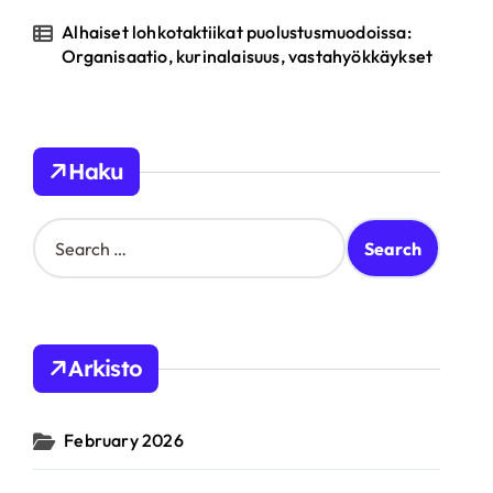
Alhaiset lohkotaktiikat puolustusmuodoissa:
Organisaatio, kurinalaisuus, vastahyökkäykset
Haku
S
e
a
r
c
h
Arkisto
f
o
r
February 2026
: