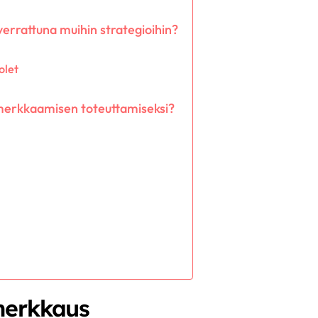
errattuna muihin strategioihin?
olet
merkkaamisen toteuttamiseksi?
merkkaus