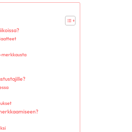
ikoissa?
iaatteet
n -merkkausta
tustajille?
essa
mukset
n -merkkaamiseen?
ksi