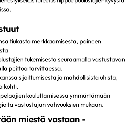
enestyksekäs toteutus riippuu puolustajien kyvystä
issa.
astuut
nsa tiukasta merkkaamisesta, paineen
sta.
lustajien tukemisesta seuraamalla vastustavan
la peittoa tarvittaessa.
kanssa sijoittumisesta ja mahdollisista uhista,
 kohti.
ia pelaajien kouluttamisessa ymmärtämään
ioita vastustajan vahvuuksien mukaan.
etään miestä vastaan -