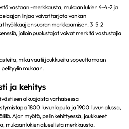
miestä vastaan -merkkausta, mukaan lukien 4-4-2 ja
pelaajan linjaa voivat tarjota vankan
vat hyökkääjien suoran merkkaamisen. 3-5-2-
siä, jolloin puolustajat voivat merkitä vastustajia
haasteita, mikä vaatii joukkueita sopeuttamaan
 pelityylin mukaan.
ti ja kehitys
västi sen alkuajoista varhaisessa
ähestymistapa 1800-luvun lopulla ja 1900-luvun alussa,
 välillä. Ajan myötä, pelin kehittyessä, joukkueet
ta, mukaan lukien alueellista merkkausta.