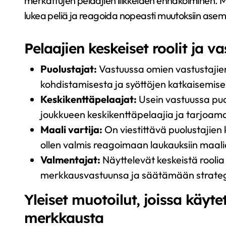
merkattujen pelaajien liikkeiden ennakoiminen. M
lukea peliä ja reagoida nopeasti muutoksiin asem
Pelaajien keskeiset roolit ja v
Puolustajat:
Vastuussa omien vastustajie
kohdistamisesta ja syöttöjen katkaisemise
Keskikenttäpelaajat:
Usein vastuussa puo
joukkueen keskikenttäpelaajia ja tarjoamal
Maali vartija:
On viestittävä puolustajien 
ollen valmis reagoimaan laukauksiin maalia
Valmentajat:
Näyttelevät keskeistä rool
merkkausvastuunsa ja säätämään strateg
Yleiset muotoilut, joissa käyt
merkkausta