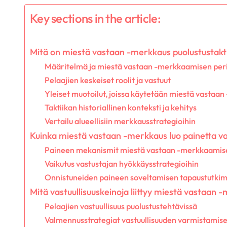
Key sections in the article:
Mitä on miestä vastaan -merkkaus puolustustakti
Määritelmä ja miestä vastaan -merkkaamisen per
Pelaajien keskeiset roolit ja vastuut
Yleiset muotoilut, joissa käytetään miestä vastaa
Taktiikan historiallinen konteksti ja kehitys
Vertailu alueellisiin merkkausstrategioihin
Kuinka miestä vastaan -merkkaus luo painetta vas
Paineen mekanismit miestä vastaan -merkkaamis
Vaikutus vastustajan hyökkäysstrategioihin
Onnistuneiden paineen soveltamisen tapaustutki
Mitä vastuullisuuskeinoja liittyy miestä vastaa
Pelaajien vastuullisuus puolustustehtävissä
Valmennusstrategiat vastuullisuuden varmistamise